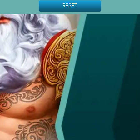
RESET