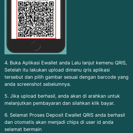
4. Buka Aplikasi Ewallet anda Lalu lanjut kemenu QRIS,
Setelah itu lakukan upload dimenu qris aplikasi
tersebut dan pilih gambar sesuai dengan barcode yang
anda screenshot sebelumnya.
5. Jika upload berhasil, anda akan di arahkan untuk
melanjutkan pembayaran dan silahkan klik bayar.
6. Selamat Proses Deposit Ewallet QRIS anda berhasil
dan otomatis akan menjadi chips di user id anda
selamat bermain