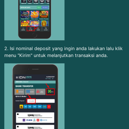
2. Isi nominal deposit yang ingin anda lakukan lalu klik
menu "Kirim" untuk melanjutkan transaksi anda.