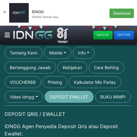
×
IDNGG
Download
IDNGG Mobile App
MASUK
DAFTAR
Tentang Kami
Mobile
Info
Bertanggung Jawab
Kebijakan
Cara Betting
VOUCHER88
Phising
Kalkulator Mix Parlay
Video Idngg
DEPOSIT EWALLET
BUKU MIMPI
DEPOSIT QRIS / EWALLET
IDNGG Agen Penyedia Deposit Qris atau Deposit
Ewallet: