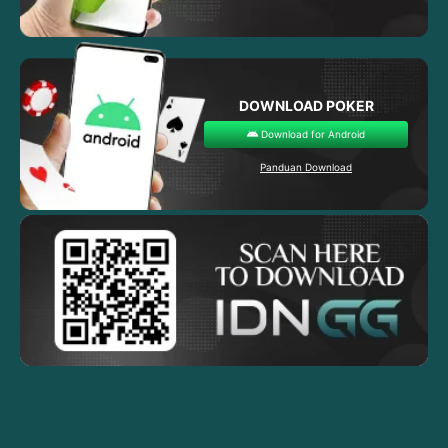
DOWNLOAD POKER
Download for Android
Panduan Download