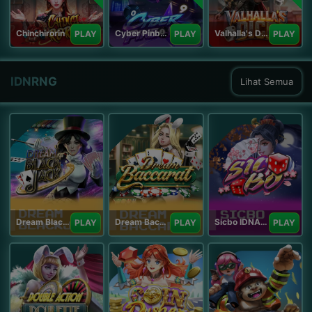
Chinchirorin
Cyber Pinball
Valhalla's Dice
PLAY
PLAY
PLAY
IDNRNG
Lihat Semua
Dream Blackjack
Dream Baccarat
Sicbo IDNArcade
PLAY
PLAY
PLAY