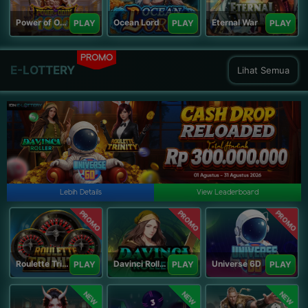
Power of Odin 1000
Ocean Lord
Eternal War
PLAY
PLAY
PLAY
PROMO
E-LOTTERY
Lihat Semua
Lebih Details
View Leaderboard
PROMO
PROMO
PROMO
Roulette Trinity
Davinci Roller
Universe 6D
PLAY
PLAY
PLAY
NEW
NEW
NEW