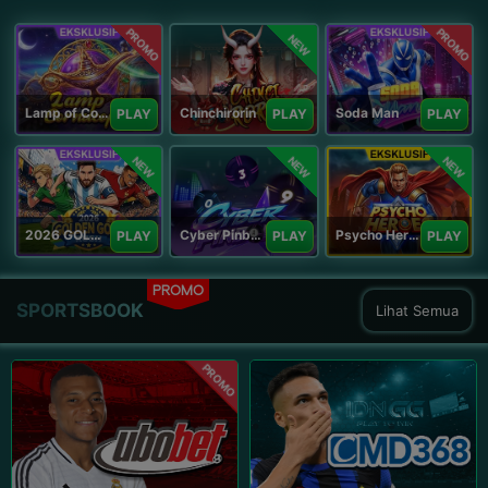
PROMO
PROMO
NEW
Lamp of Cornucopia
Chinchirorin
Soda Man
PLAY
PLAY
PLAY
NEW
NEW
NEW
2026 GOLDEN GOAL RUSH
Cyber Pinball
Psycho Heroes
PLAY
PLAY
PLAY
PROMO
SPORTSBOOK
Lihat Semua
PROMO