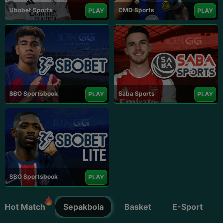
Ubobet Sports
CMD Sports
PLAY
PLAY
SBO Sportsbook
Saba Sports
PLAY
PLAY
SBO Sportsbook
PLAY
Hot Match
Sepakbola
Basket
E-Sport